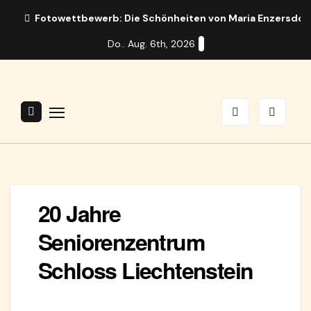
Zum
Fotowettbewerb: Die Schönheiten von Maria Enzersdor
Inhalt
Do.. Aug. 6th, 2026
springen
20 Jahre
Seniorenzentrum
Schloss Liechtenstein