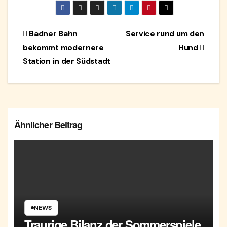
Beitragsnavigation
Badner Bahn
Service rund um den
bekommt modernere
Hund
Station in der Südstadt
Ähnlicher Beitrag
NEWS
Traurige Bilanz der Sommerspiele