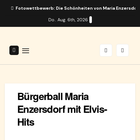
Zum
Fotowettbewerb: Die Schönheiten von Maria Enzersdor
Inhalt
Do.. Aug. 6th, 2026
springen
Bürgerball Maria
Enzersdorf mit Elvis-
Hits