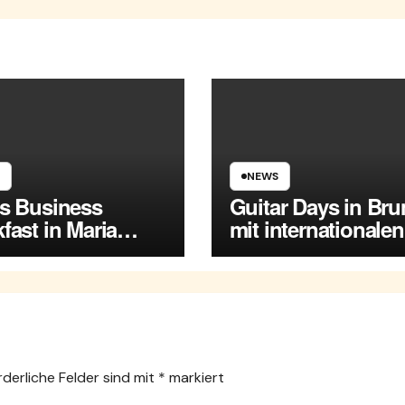
NEWS
es Business
Guitar Days in Br
fast in Maria
mit internationalen
rsdorf
Spitzenmusikern
rderliche Felder sind mit
*
markiert