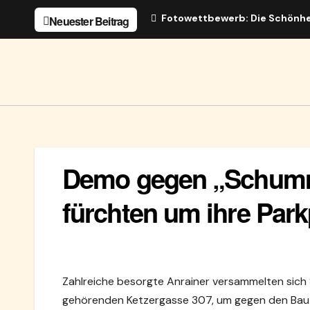
Zum
Fotowettbewerb: Die Schönhe
Neuester Beitrag
Inhalt
springen
Demo gegen „Schumm
fürchten um ihre Park
Zahlreiche besorgte Anrainer versammelten sich 
gehörenden Ketzergasse 307, um gegen den Bau 