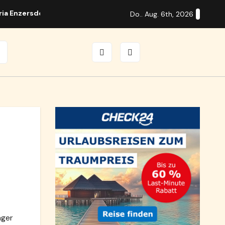
ria Enzersdorf
Guitar Days in Brunn mit internationalen S
Do.. Aug. 6th, 2026
äger