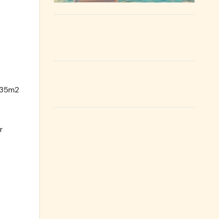
s 35m2
r