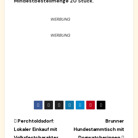
Mindestbestellmenge 20 Stück.
WERBUNG
WERBUNG
Beitragsnavigation
Perchtoldsdorf:
Brunner
Lokaler Einkauf mit
Hundestammtisch mit
Volksfestcharakter
Dogwatcherinnen