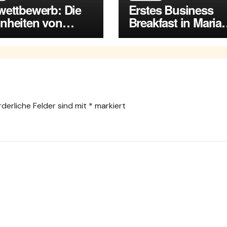
wettbewerb: Die
Erstes Business
nheiten von
Breakfast in Maria
a Enzersdorf
Enzersdorf
rderliche Felder sind mit
*
markiert