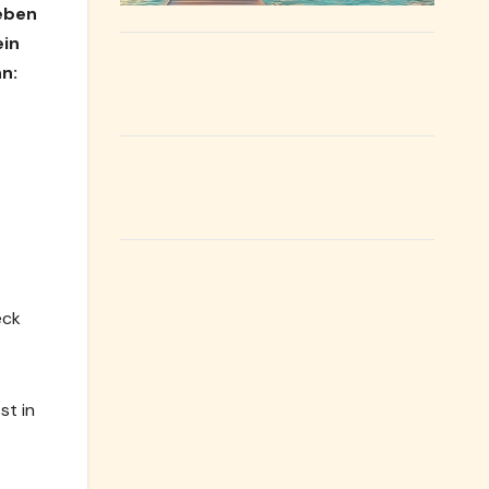
leben
ein
nn:
.
eck
st in