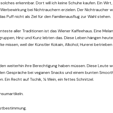
ls solches erkennbar. Dort will ich keine Schuhe kaufen. Ein Wirt,
e Werbewirkung bei Nichtrauchern erzielen. Der Nichtraucher w
as Puff nicht als Ziel für den Familienausflug zur Wahl stehen.
nteste aller Traditionen ist das Wiener Kaffeehaus. Eine Mela
ergruppen, Hinz und Kunz lebten das. Diese Leben hängen heute
missen, weil der Künstler Kokain, Alkohol, Hurerei betrieben
den weiterhin ihre Berechtigung haben müssen. Diese Leute w
tuellen Gespräche bei veganen Snacks und einem bunten Smoot
. Ein Recht auf Tschik, ¼ Wein, ein fettes Schnitzel.
nsumartikeln.
bstbestimmung.