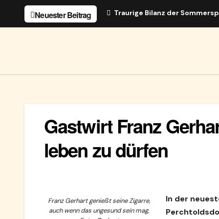
Zum
Traurige Bilanz der Sommersp
Neuester Beitrag
Inhalt
springen
Gastwirt Franz Gerhar
leben zu dürfen
In der neues
Franz Gerhart genießt seine Zigarre,
auch wenn das ungesund sein mag,
Perchtoldsdor