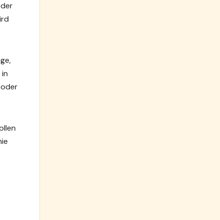
 der
ird
nge,
 in
 oder
ollen
hie