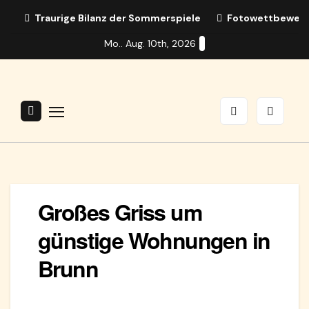
Zum
Traurige Bilanz der Sommerspiele
Fotowettbewerb:
Inhalt
Mo.. Aug. 10th, 2026
springen
Großes Griss um
günstige Wohnungen in
Brunn