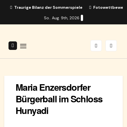
Zum
Traurige Bilanz der Sommerspiele
Fotowettbewerb:
Inhalt
So.. Aug. 9th, 2026
springen
Maria Enzersdorfer
Bürgerball im Schloss
Hunyadi