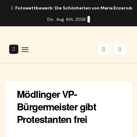
Zum
Fotowettbewerb: Die Schönheiten von Maria Enzersdor
Inhalt
Do.. Aug. 6th, 2026
springen
Mödlinger VP-
Bürgermeister gibt
Protestanten frei