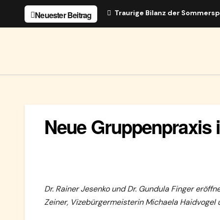
Zum
Traurige Bilanz der Sommersp
Neuester Beitrag
Inhalt
springen
Neue Gruppenpraxis i
Dr. Rainer Jesenko und Dr. Gundula Finger eröffn
Zeiner, Vizebürgermeisterin Michaela Haidvoge