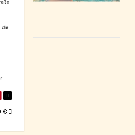
traße
 die
hr
00 €