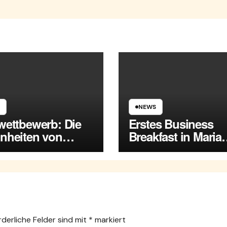
NEWS
wettbewerb: Die
Erstes Business
nheiten von
Breakfast in Maria
a Enzersdorf
Enzersdorf
rderliche Felder sind mit
*
markiert