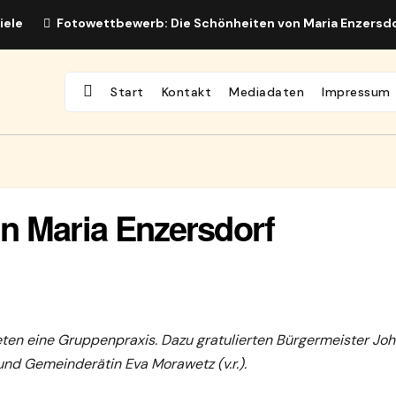
iele
Fotowettbewerb: Die Schönheiten von Maria Enzersd
Start
Kontakt
Mediadaten
Impressum
n Maria Enzersdorf
eten eine Gruppenpraxis. Dazu gratulierten
Bürgermeister Jo
l und Gemeinde
rätin Eva Morawetz (v.r.).