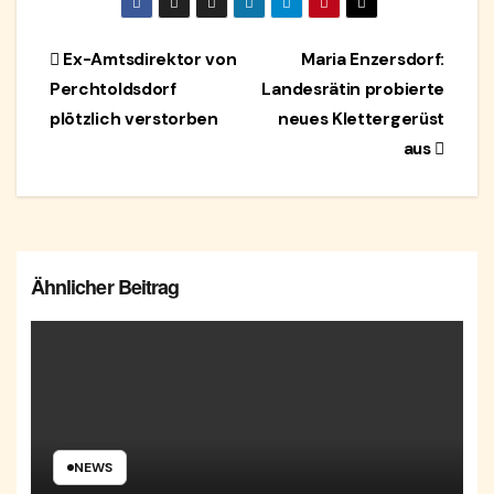
Beitragsnavigation
Ex-Amtsdirektor von
Maria Enzersdorf:
Perchtoldsdorf
Landesrätin probierte
plötzlich verstorben
neues Klettergerüst
aus
Ähnlicher Beitrag
NEWS