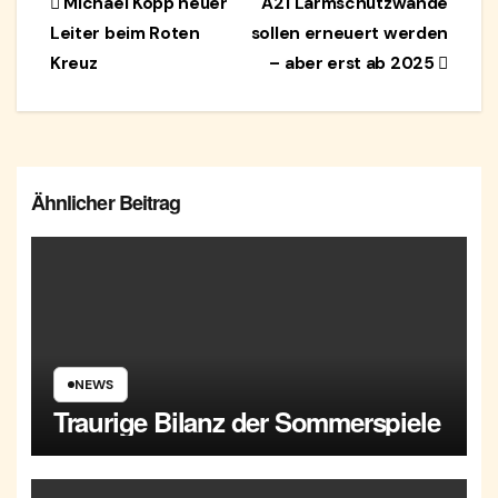
Beitragsnavigation
Michael Kopp neuer
A21 Lärmschutzwände
Leiter beim Roten
sollen erneuert werden
Kreuz
– aber erst ab 2025
Ähnlicher Beitrag
NEWS
Traurige Bilanz der Sommerspiele