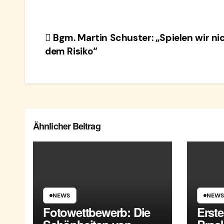
Beitragsnavigation
Bgm. Martin Schuster: „Spielen wir ni
dem Risiko“
Ähnlicher Beitrag
NEWS
NEWS
Fotowettbewerb: Die
Erst