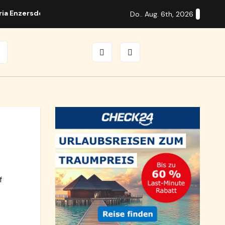
ria Enzersdorf
Guitar Days in Brunn mit internationalen S
Do.. Aug. 6th, 2026
f