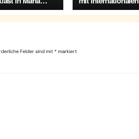
fast in Maria
mit internationalen
rsdorf
Spitzenmusikern
rderliche Felder sind mit
*
markiert