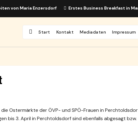
iten von Maria Enzersdorf
Erstes Business Breakfast in Ma
Start
Kontakt
Mediadaten
Impressum
t
 die Ostermärkte der ÖVP- und SPÖ-Frauen in Perchtoldsdor
en bis 3. April in Perchtoldsdorf sind ebenfalls abgesagt bzw.