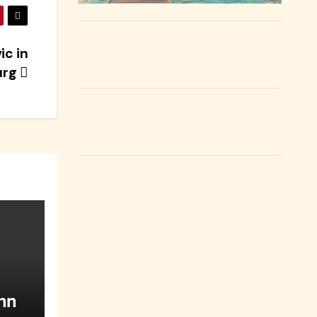
ic in
urg
unn