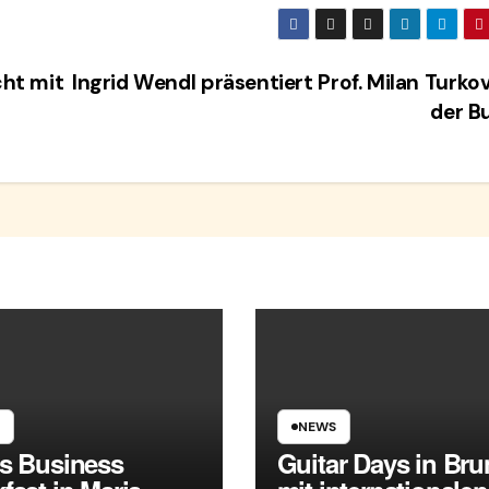
cht mit
Ingrid Wendl präsentiert Prof. Milan Turkov
der B
NEWS
es Business
Guitar Days in Br