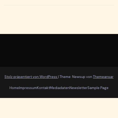
Stolz präsentiert von WordPress
|
Theme: Newsup von
Themeansar
Home
Impressum
Kontakt
Mediadaten
Newsletter
Sample Page