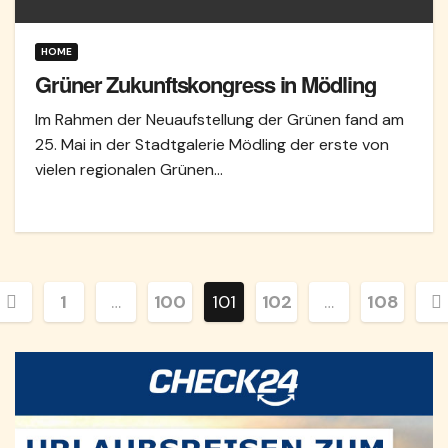
HOME
Grüner Zukunftskongress in Mödling
Im Rahmen der Neuaufstellung der Grünen fand am
25. Mai in der Stadtgalerie Mödling der erste von
vielen regionalen Grünen…
Seitennummerierung
1
…
100
101
102
…
108
er
eiträge