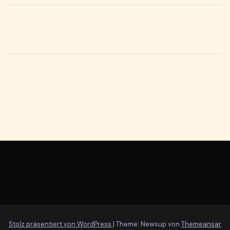
Stolz präsentiert von WordPress
|
Theme: Newsup von
Themeansar