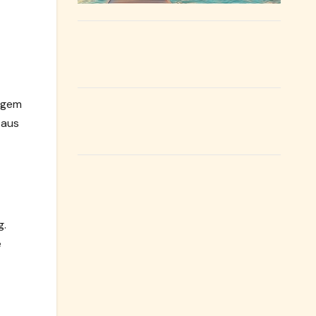
tigem
 aus
g.
e