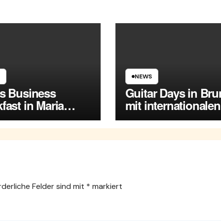
NEWS
es Business
Guitar Days in Br
fast in Maria
mit internationalen
rsdorf
Spitzenmusikern
rderliche Felder sind mit
*
markiert