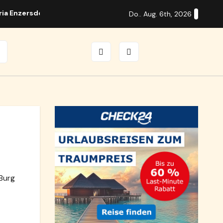
ria Enzersdorf
Guitar Days in Brunn mit internationalen S
Do.. Aug. 6th, 2026
Burg