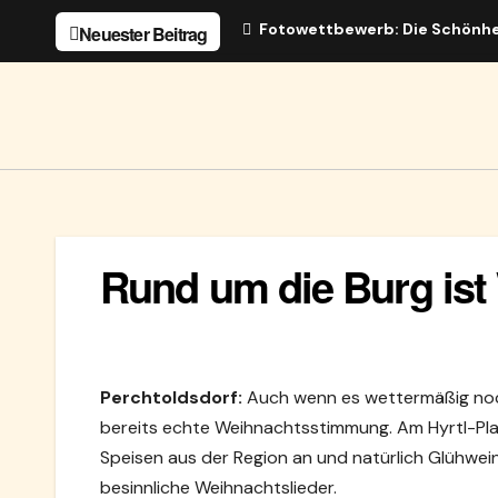
Zum
Fotowettbewerb: Die Schönhe
Neuester Beitrag
Inhalt
springen
Rund um die Burg ist
Perchtoldsdorf:
Auch wenn es wettermäßig noch
bereits echte Weihnachtsstimmung. Am Hyrtl-Platz
Speisen aus der Region an und natürlich Glühwe
besinnliche Weihnachtslieder.