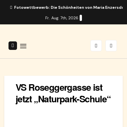
Zum
Fotowettbewerb: Die Schönheiten von Maria Enzersdor
Inhalt
Fr.. Aug. 7th, 2026
springen
VS Roseggergasse ist
jetzt „Naturpark-Schule“