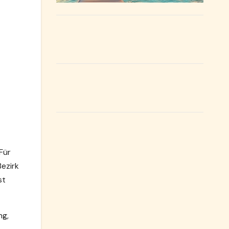
Für
Bezirk
st
ng,