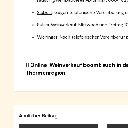
rausch@weinbauverein-brunn.at, 0664 8
Siebert
: Gegen telefonische Vereinbarung 
Sulzer Weinverkauf:
Mittwoch und Freitag 10
Wieninger:
Nach telefonischer Vereinbarun
Beitragsnavigation
Online-Weinverkauf boomt auch in d
Thermenregion
Ähnlicher Beitrag