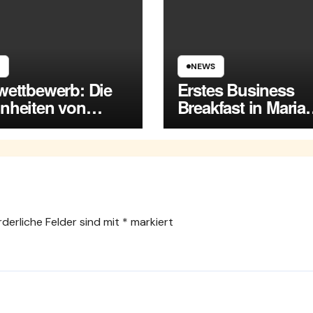
NEWS
wettbewerb: Die
Erstes Business
nheiten von
Breakfast in Maria
a Enzersdorf
Enzersdorf
rderliche Felder sind mit
*
markiert