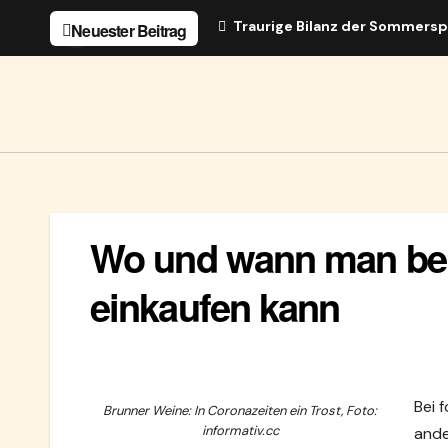
Zum
Traurige Bilanz der Sommersp
Neuester Beitrag
Inhalt
springen
Wo und wann man bei
einkaufen kann
Bei 
Brunner Weine: In Coronazeiten ein Trost, Foto:
informativ.cc
ande