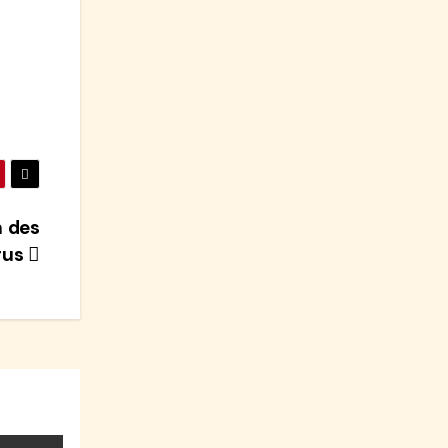
n des
rus