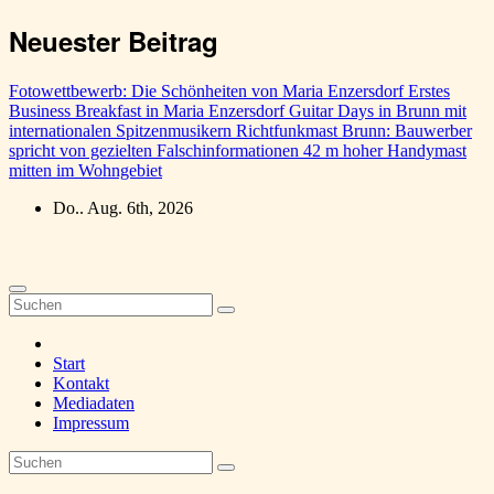
Zum
Neuester Beitrag
Inhalt
springen
Fotowettbewerb: Die Schönheiten von Maria Enzersdorf
Erstes
Business Breakfast in Maria Enzersdorf
Guitar Days in Brunn mit
internationalen Spitzenmusikern
Richtfunkmast Brunn: Bauwerber
spricht von gezielten Falschinformationen
42 m hoher Handymast
mitten im Wohngebiet
Do.. Aug. 6th, 2026
Start
Kontakt
Mediadaten
Impressum