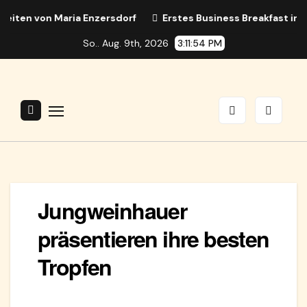
Zum
en von Maria Enzersdorf
Erstes Business Breakfast in Mari
Inhalt
So.. Aug. 9th, 2026
3:11:54 PM
springen
Jungweinhauer
präsentieren ihre besten
Tropfen