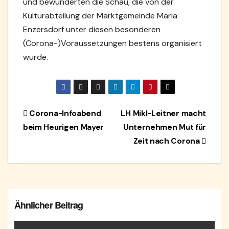
und bewunderten die Schau, die von der
Kulturabteilung der Marktgemeinde Maria
Enzersdorf unter diesen besonderen
(Corona-)Voraussetzungen bestens organisiert
wurde.
Beitragsnavigation
Corona-Infoabend
LH Mikl-Leitner macht
beim Heurigen Mayer
Unternehmen Mut für
Zeit nach Corona
Ähnlicher Beitrag