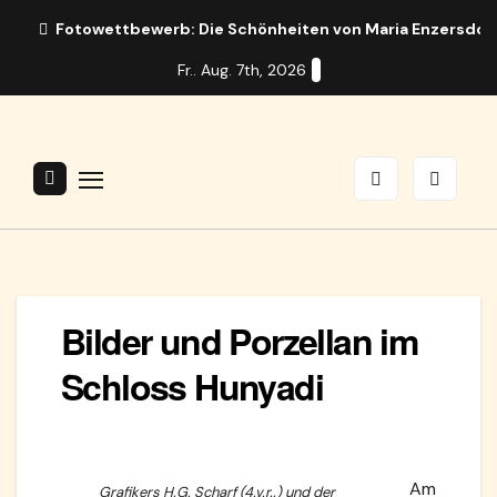
Zum
Fotowettbewerb: Die Schönheiten von Maria Enzersdor
Inhalt
Fr.. Aug. 7th, 2026
springen
Bilder und Porzellan im
Schloss Hunyadi
Am
Grafikers H.G. Scharf (4.v.r..) und der