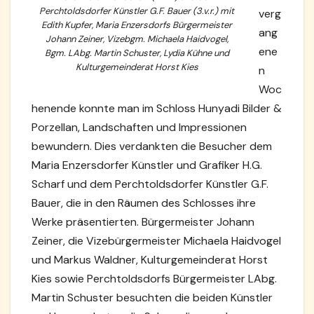
Perchtoldsdorfer Künstler G.F. Bauer (3.v.r.) mit
verg
Edith Kupfer, Maria Enzersdorfs Bürgermeister
ang
Johann Zeiner, Vizebgm. Michaela Haidvogel,
ene
Bgm. LAbg. Martin Schuster, Lydia Kühne und
Kulturgemeinderat Horst Kies
n
Woc
henende konnte man im Schloss Hunyadi Bilder &
Porzellan, Landschaften und Impressionen
bewundern. Dies verdankten die Besucher dem
Maria Enzersdorfer Künstler und Grafiker H.G.
Scharf und dem Perchtoldsdorfer Künstler G.F.
Bauer, die in den Räumen des Schlosses ihre
Werke präsentierten. Bürgermeister Johann
Zeiner, die Vizebürgermeister Michaela Haidvogel
und Markus Waldner, Kulturgemeinderat Horst
Kies sowie Perchtoldsdorfs Bürgermeister LAbg.
Martin Schuster besuchten die beiden Künstler