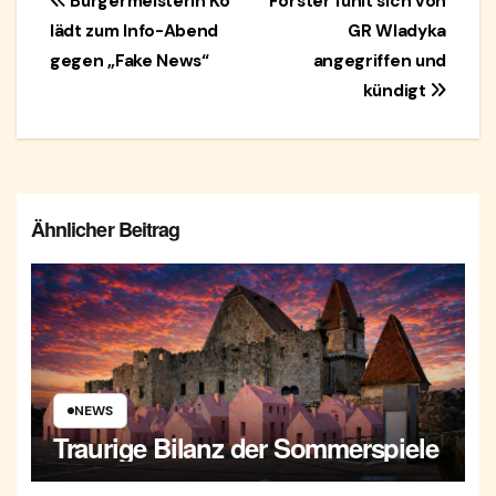
Beitragsnavigation
Bürgermeisterin Kö
Förster fühlt sich von
lädt zum Info-Abend
GR Wladyka
gegen „Fake News“
angegriffen und
kündigt
Ähnlicher Beitrag
NEWS
Traurige Bilanz der Sommerspiele