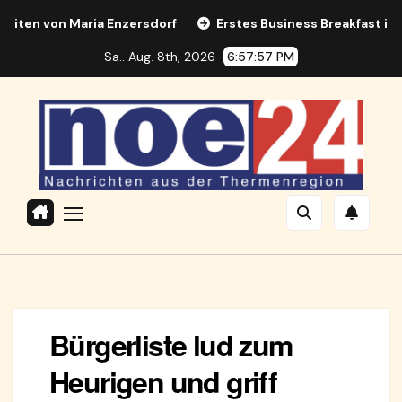
Zum
von Maria Enzersdorf
Erstes Business Breakfast in Maria 
Inhalt
Sa.. Aug. 8th, 2026
6:57:57 PM
springen
Bürgerliste lud zum
Heurigen und griff