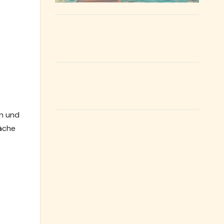
n und
äche