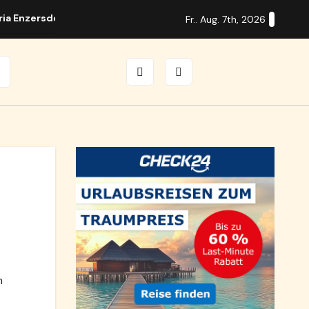
ria Enzersdorf
Guitar Days in Brunn mit internationalen S
Fr.. Aug. 7th, 2026
m