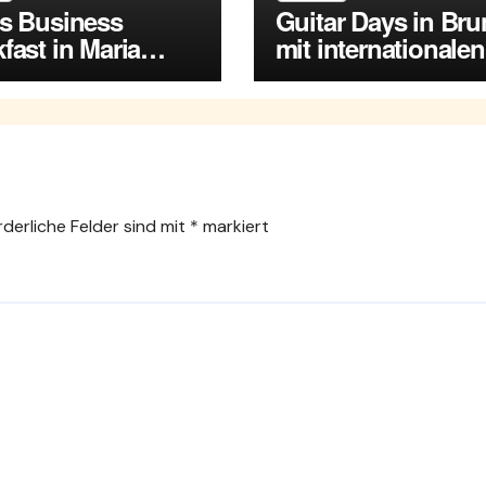
es Business
Guitar Days in Br
fast in Maria
mit internationalen
rsdorf
Spitzenmusikern
rderliche Felder sind mit
*
markiert