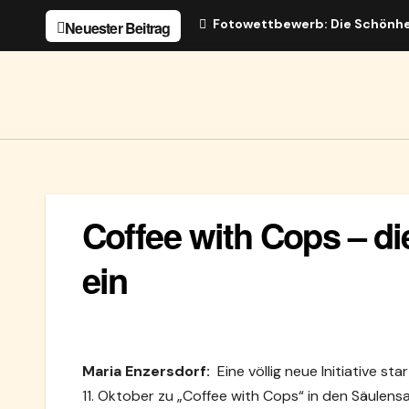
Zum
Fotowettbewerb: Die Schönhe
Neuester Beitrag
Inhalt
springen
Coffee with Cops – di
ein
Maria Enzersdorf:
Eine völlig neue Initiative s
11. Oktober zu „Coffee with Cops“ in den Säulens