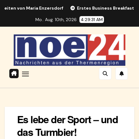
Zum
 von Maria Enzersdorf
Erstes Business Breakfast in Maria
Inhalt
Mo.. Aug. 10th, 2026
4:29:32 AM
springen
Es lebe der Sport – und
das Turmbier!