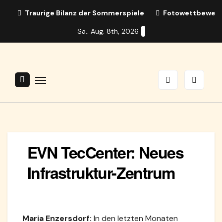
Zum
Traurige Bilanz der Sommerspiele
Fotowettbewerb:
Inhalt
Sa.. Aug. 8th, 2026
springen
EVN TecCenter: Neues
Infrastruktur-Zentrum
Maria Enzersdorf:
In den letzten Monaten