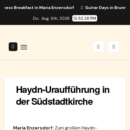
Zum
ess Breakfast in Maria Enzersdorf
Guitar Days in Brunn mi
Inhalt
Do.. Aug. 6th, 2026
12:52:28 PM
springen
Haydn-Uraufführung in
der Südstadtkirche
Maria Enzersdorf:
Zum großen Haydn-