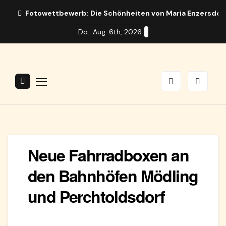
Zum
Fotowettbewerb: Die Schönheiten von Maria Enzersdor
Inhalt
Do.. Aug. 6th, 2026
springen
Neue Fahrradboxen an
den Bahnhöfen Mödling
und Perchtoldsdorf