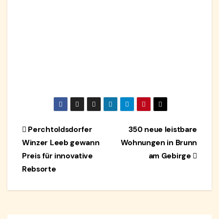
Beitragsnavigation
Perchtoldsdorfer
350 neue leistbare
Winzer Leeb gewann
Wohnungen in Brunn
Preis für innovative
am Gebirge
Rebsorte