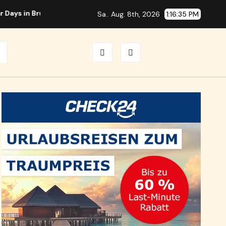
 in Brunn mit internationalen Spitzenmusikern
Richtfunkma
Sa.. Aug. 8th, 2026
1:16:36 PM