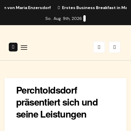
Zum
on Maria Enzersdorf
Erstes Business Breakfast in Maria En
Inhalt
So.. Aug. 9th, 2026
springen
Perchtoldsdorf
präsentiert sich und
seine Leistungen