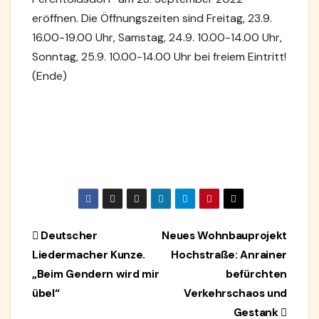
eröffnen. Die Öffnungszeiten sind Freitag, 23.9.
16.00-19.00 Uhr, Samstag, 24.9. 10.00-14.00 Uhr,
Sonntag, 25.9. 10.00-14.00 Uhr bei freiem Eintritt!
(Ende)
Beitragsnavigation
Deutscher
Neues Wohnbauprojekt
Liedermacher Kunze.
Hochstraße: Anrainer
„Beim Gendern wird mir
befürchten
übel“
Verkehrschaos und
Gestank