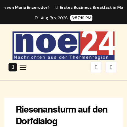
Zum
on Maria Enzersdorf
Erstes Business Breakfast in Maria E
Inhalt
Fr.. Aug. 7th, 2026
6:57:20 PM
springen
Riesenansturm auf den
Dorfdialog