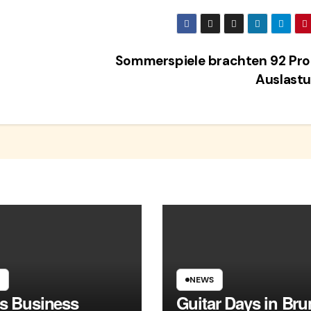
Sommerspiele brachten 92 Pro
Auslast
NEWS
es Business
Guitar Days in Br