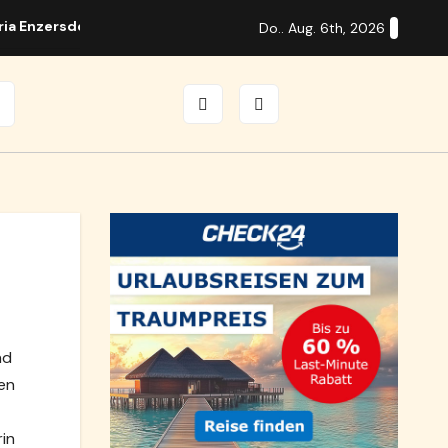
ria Enzersdorf
Guitar Days in Brunn mit internationalen S
Do.. Aug. 6th, 2026
nd
en
rin