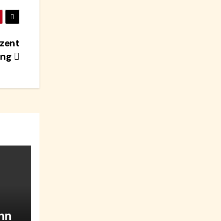
zent
ung
unn