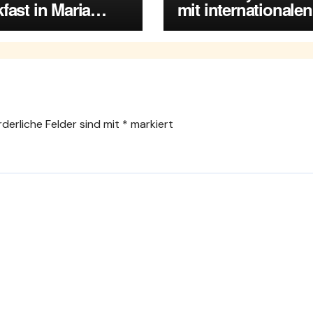
fast in Maria
mit internationalen
rsdorf
Spitzenmusikern
rderliche Felder sind mit
*
markiert