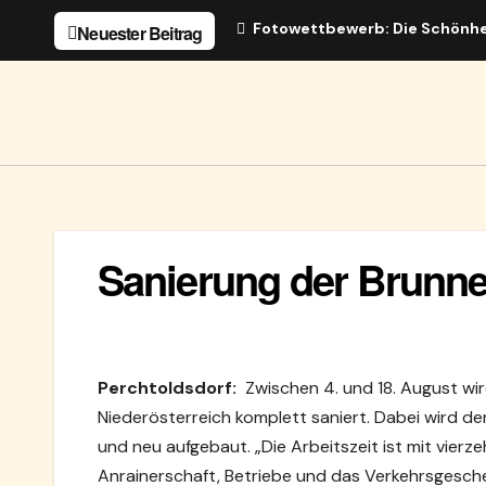
Zum
Fotowettbewerb: Die Schönhe
Neuester Beitrag
Inhalt
springen
Sanierung der Brunn
Perchtoldsdorf:
Zwischen 4. und 18. August w
Niederösterreich komplett saniert. Dabei wird
und neu aufgebaut. „Die Arbeitszeit ist mit vierz
Anrainerschaft, Betriebe und das Verkehrsgesche