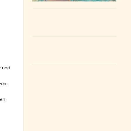
z und
 vom
den