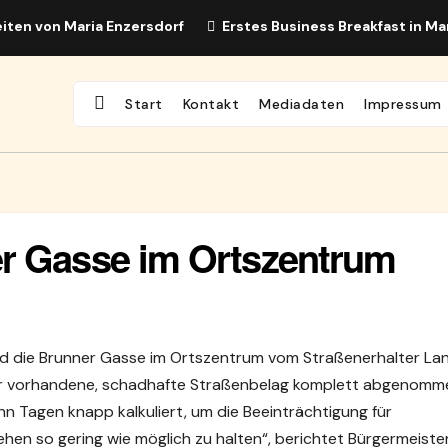
iten von Maria Enzersdorf
Erstes Business Breakfast in Ma
Start
Kontakt
Mediadaten
Impressum
er Gasse im Ortszentrum
ird die Brunner Gasse im Ortszentrum vom Straßenerhalter La
 der vorhandene, schadhafte Straßenbelag komplett abgenomm
ehn Tagen knapp kalkuliert, um die Beeinträchtigung für
hen so gering wie möglich zu halten“, berichtet Bürgermeiste