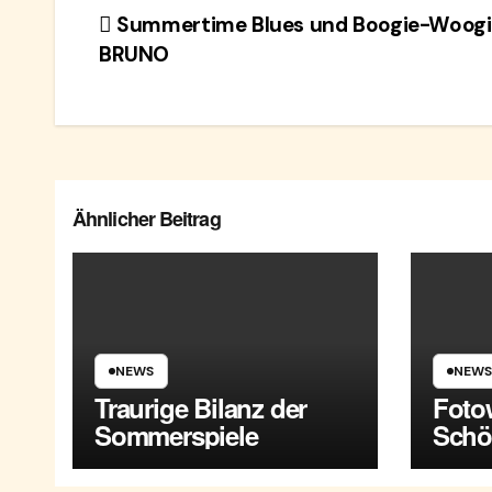
Beitragsnavigation
Summertime Blues und Boogie-Woogi
BRUNO
Ähnlicher Beitrag
NEWS
NEWS
Traurige Bilanz der
Foto
Sommerspiele
Schö
Mari