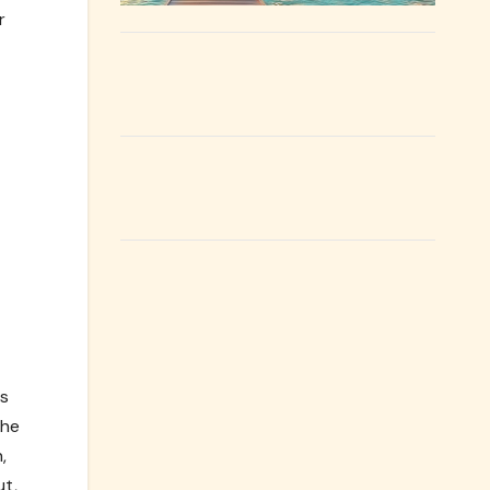
r
es
che
,
ut,