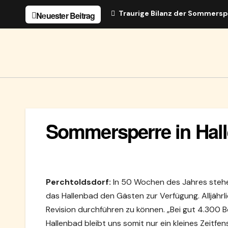
Zum
Traurige Bilanz der Sommersp
Neuester Beitrag
Inhalt
springen
Sommersperre in Hal
Perchtoldsdorf:
In 50 Wochen des Jahres stehe
das Hallenbad den Gästen zur Verfügung. Alljährli
Revision durchführen zu können. „Bei gut 4.300 
Hallenbad bleibt uns somit nur ein kleines Zeitfe