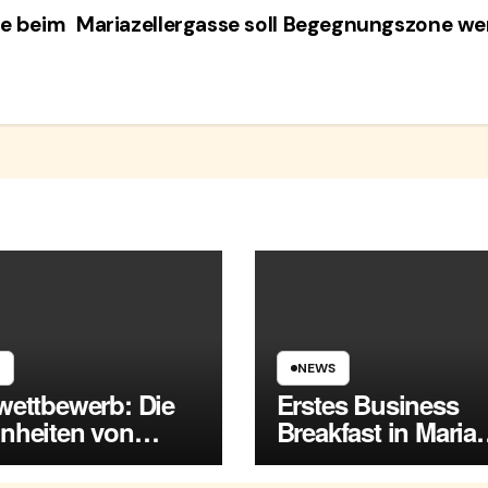
e beim
Mariazellergasse soll Begegnungszone w
NEWS
wettbewerb: Die
Erstes Business
nheiten von
Breakfast in Maria
a Enzersdorf
Enzersdorf