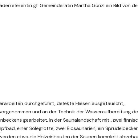
Bäderreferentin gf. Gemeinderätin Martha Günzl ein Bild von de
rarbeiten durchgeführt, defekte Fliesen ausgetauscht,
g vorgenommen und an der Technik der Wasseraufbereitung d
nbeckens gearbeitet. In der Saunalandschaft mit „zwei finnis
ad, einer Solegrotte, zwei Biosaunarien, ein Sprudelbecken
 werden etwa die Holzeinbauten der Saunen komplett abgeba