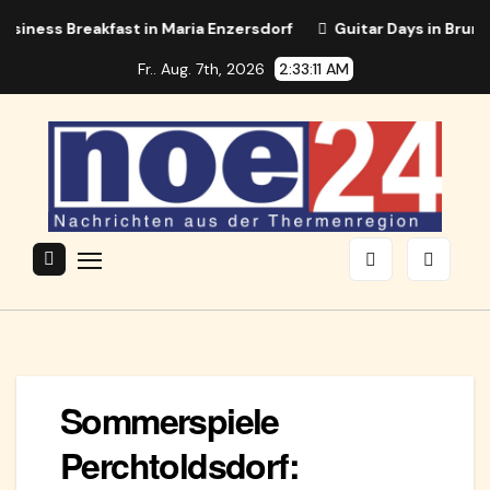
Zum
ess Breakfast in Maria Enzersdorf
Guitar Days in Brunn mi
Inhalt
Fr.. Aug. 7th, 2026
2:33:11 AM
springen
Sommerspiele
Perchtoldsdorf: