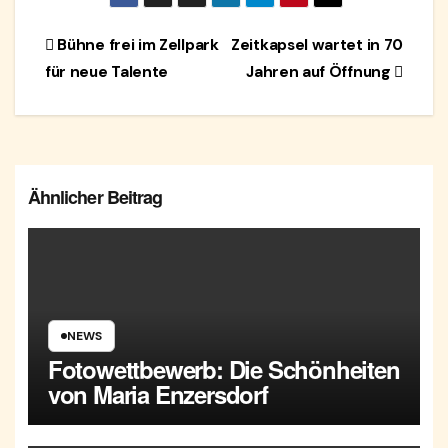
Beitragsnavigation
Bühne frei im Zellpark
Zeitkapsel wartet in 70
für neue Talente
Jahren auf Öffnung
Ähnlicher Beitrag
NEWS
Fotowettbewerb: Die Schönheiten
von Maria Enzersdorf