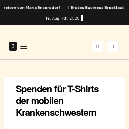
Zum
ten von Maria Enzersdorf
Erstes Business Breakfast in Ma
Inhalt
Fr.. Aug. 7th, 2026
springen
Spenden für T-Shirts
der mobilen
Krankenschwestern