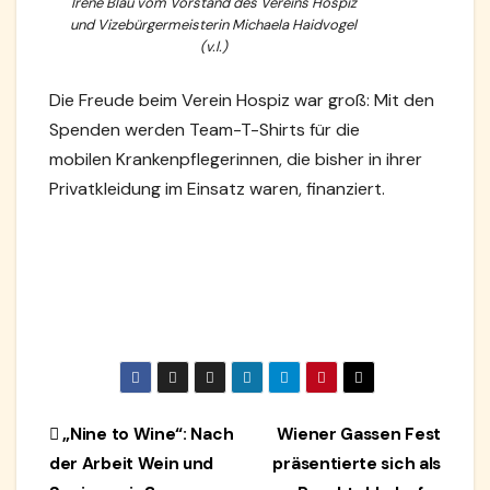
Irene Blau vom Vorstand des Vereins Hospiz
und Vizebürgermeisterin Michaela Haidvogel
(v.l.)
Die Freude beim Verein Hospiz war groß: Mit den
Spenden werden Team-T-Shirts für die
mobilen Krankenpflegerinnen, die bisher in ihrer
Privatkleidung im Einsatz waren, finanziert.
Beitragsnavigation
„Nine to Wine“: Nach
Wiener Gassen Fest
der Arbeit Wein und
präsentierte sich als