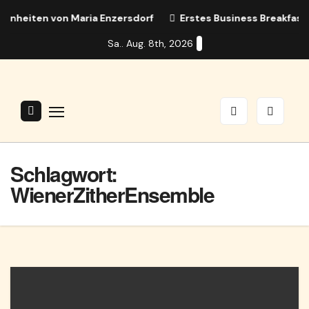
Zum
nheiten von Maria Enzersdorf
Erstes Business Breakfast i
Inhalt
Sa.. Aug. 8th, 2026
springen
Schlagwort:
WienerZitherEnsemble