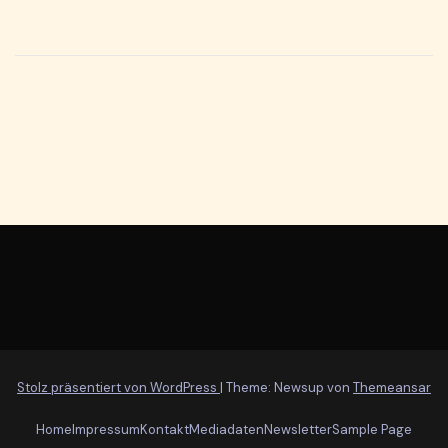
Stolz präsentiert von WordPress
|
Theme: Newsup von
Themeansar
Home
Impressum
Kontakt
Mediadaten
Newsletter
Sample Page