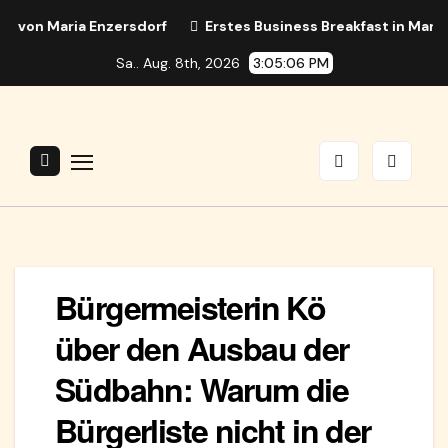
Zum
n Maria Enzersdorf
Erstes Business Breakfast in Maria Enz
Inhalt
Sa.. Aug. 8th, 2026
3:05:07 PM
springen
Bürgermeisterin Kö
über den Ausbau der
Südbahn: Warum die
Bürgerliste nicht in der