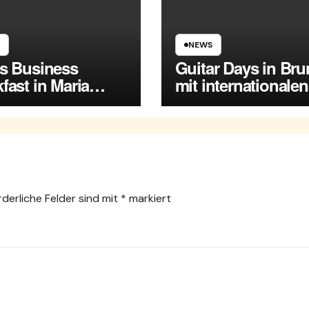
NEWS
es Business
Guitar Days in Br
fast in Maria
mit internationalen
rsdorf
Spitzenmusikern
rderliche Felder sind mit
*
markiert