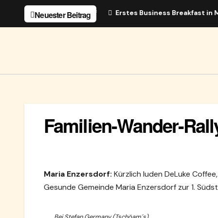
Zum
n von Maria Enzersdorf
Erstes Business Breakfast in Maria
Neuester Beitrag
Inhalt
springen
Familien-Wander-Rally
Maria Enzersdorf:
Kürzlich luden DeLuke Coffee,
Gesunde Gemeinde Maria Enzersdorf zur 1. Südst
Bei Stefan Germany (Tschöam´s)