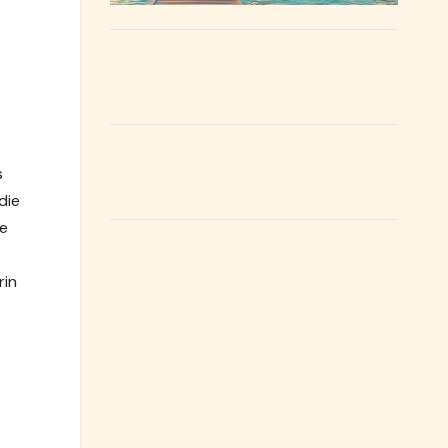
s
die
ee
rin