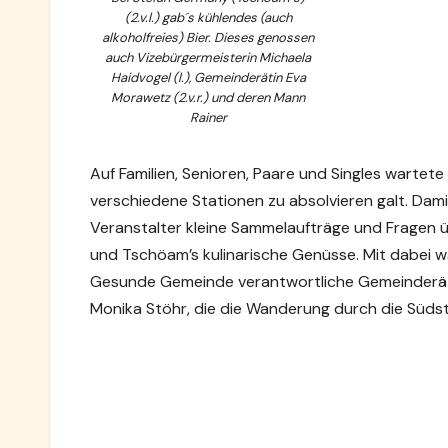
(2.v.l.) gab´s kühlendes (auch
alkoholfreies) Bier. Dieses genossen
auch Vizebürgermeisterin Michaela
Haidvogel (l.), Gemeinderätin Eva
Morawetz (2.v.r.) und deren Mann
Rainer
Auf Familien, Senioren, Paare und Singles wartete
verschiedene Stationen zu absolvieren galt. Dam
Veranstalter kleine Sammelaufträge und Fragen 
und Tschöam’s kulinarische Genüsse. Mit dabei wa
Gesunde Gemeinde verantwortliche Gemeinderä
Monika Stöhr, die die Wanderung durch die Süds