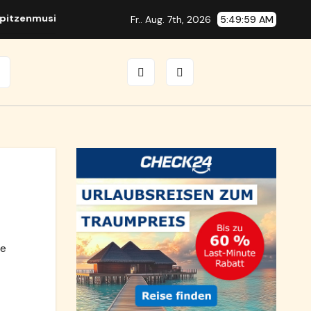
zenmusikern
Richtfunkmast Brunn: Bauwerber spricht von g
Fr.. Aug. 7th, 2026
5:49:59 AM
ie