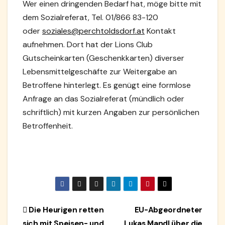
Wer einen dringenden Bedarf hat, möge bitte mit
dem Sozialreferat, Tel. 01/866 83-120
oder
soziales@perchtoldsdorf.at
Kontakt
aufnehmen. Dort hat der Lions Club
Gutscheinkarten (Geschenkkarten) diverser
Lebensmittelgeschäfte zur Weitergabe an
Betroffene hinterlegt. Es genügt eine formlose
Anfrage an das Sozialreferat (mündlich oder
schriftlich) mit kurzen Angaben zur persönlichen
Betroffenheit.
Beitragsnavigation
Die Heurigen retten
EU-Abgeordneter
sich mit Speisen- und
Lukas Mandl über die