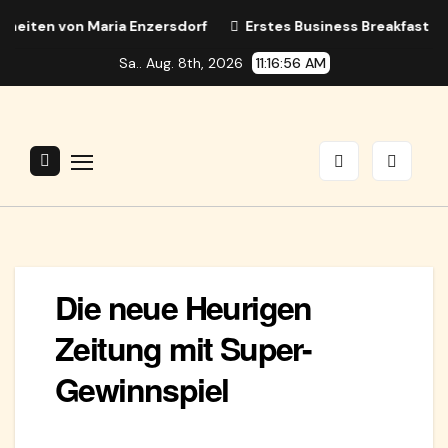
Zum
ten von Maria Enzersdorf
Erstes Business Breakfast in Ma
Inhalt
Sa.. Aug. 8th, 2026
11:16:56 AM
springen
Die neue Heurigen
Zeitung mit Super-
Gewinnspiel