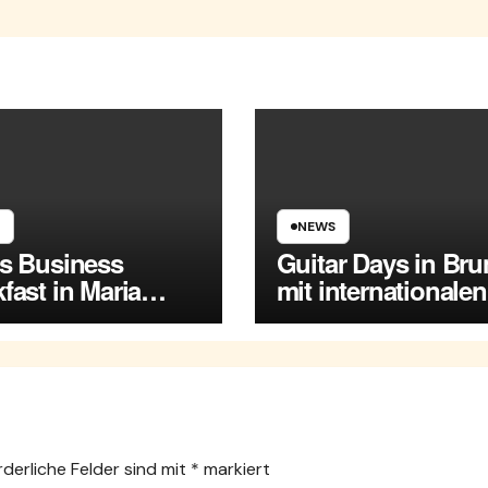
NEWS
es Business
Guitar Days in Br
fast in Maria
mit internationalen
rsdorf
Spitzenmusikern
rderliche Felder sind mit
*
markiert