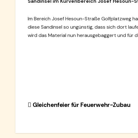
Sandinsel im Kurvenbereich Josef Hesoun-S
Im Bereich Josef Hesoun-Straße Golfplatzweg hat
diese Sandinsel so ungünstig, dass sich dort la
wird das Material nun herausgebaggert und für 
Beitragsnavigation
Gleichenfeier für Feuerwehr-Zubau