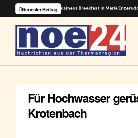
Zum
zersdorf
Erstes Business Breakfast in Maria Enzersdorf
Neuester Beitrag
Inhalt
springen
Für Hochwasser gerü
Krotenbach