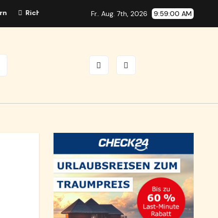
Richtfunkmast Brunn: Bauwerber spricht von gezielten Falsc
Fr.. Aug. 7th, 2026
9:59:00 AM