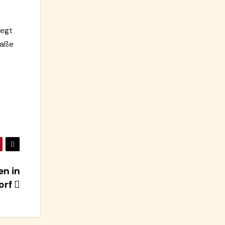
iegt
raße
en in
orf