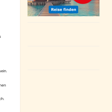
s
ein.
nnen
ch.