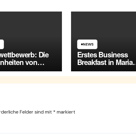
NEWS
wettbewerb: Die
Erstes Business
nheiten von
Breakfast in Maria
a Enzersdorf
Enzersdorf
rderliche Felder sind mit
*
markiert