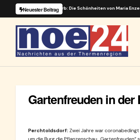
Zum
e
Fotowettbewerb: Die Schönheiten von Maria Enzersdorf
Neuester Beitrag
Inhalt
springen
Gartenfreuden in der
Perchtoldsdorf:
Zwei Jahre war coronabedingt Pa
um die Burg die Pflanzenschau „Gartenfreuden“ s