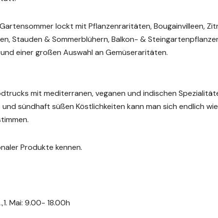
artensommer lockt mit Pflanzenraritäten, Bougainvilleen, Zit
en, Stauden & Sommerblühern, Balkon- & Steingartenpflanze
 und einer großen Auswahl an Gemüseraritäten.
odtrucks mit mediterranen, veganen und indischen Spezialität
 und sündhaft süßen Köstlichkeiten kann man sich endlich wi
stimmen.
ionaler Produkte kennen.
.,1. Mai: 9.00- 18.00h