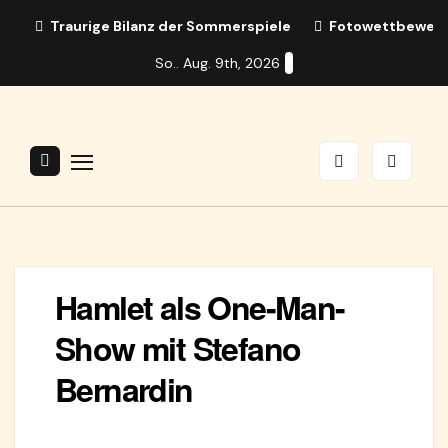
Zum
Traurige Bilanz der Sommerspiele
Fotowettbewerb:
Inhalt
So.. Aug. 9th, 2026
springen
Hamlet als One-Man-
Show mit Stefano
Bernardin