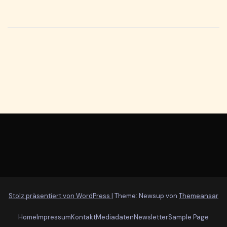
Stolz präsentiert von WordPress
|
Theme: Newsup von
Themeansar
Home
Impressum
Kontakt
Mediadaten
Newsletter
Sample Page