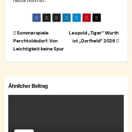
heute noch ist.
Beitragsnavigation
Sommerspiele
Leopold „Tiger“ Wurth
Perchtoldsdorf: Von
ist „Dorfheld“ 2026
Leichtigkeit keine Spur
Ähnlicher Beitrag