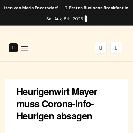
Zum
n von Maria Enzersdorf
Erstes Business Breakfast in Mari
Inhalt
Sa.. Aug. 8th, 2026
springen
Heurigenwirt Mayer
muss Corona-Info-
Heurigen absagen