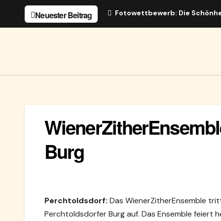
Zum
Fotowettbewerb: Die Schönhe
Neuester Beitrag
Inhalt
springen
WienerZitherEnsemble
Burg
Perchtoldsdorf:
Das WienerZitherEnsemble tritt
Perchtoldsdorfer Burg auf. Das Ensemble feiert h