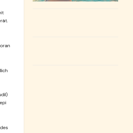
it
rät.
voran
lich
dil)
epi
 des