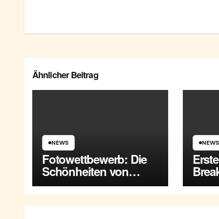
Ähnlicher Beitrag
NEWS
NEWS
Fotowettbewerb: Die
Erst
Schönheiten von
Break
Maria Enzersdorf
Enze