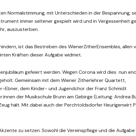
ten Normalstimmung, mit Unterschieden in der Bespannung, se
trument immer seltener gespielt wird und in Vergessenheit ge
ahr, auszusterben.
rhindern, ist das Bestreben des WienerZitherEnsembles, allen 
einten Kräften dieser Aufgabe widmet.
nenjubiläum gefeiert werden. Wegen Corona wird dies nun end
geholt. Gemeinsam mit dem Wiener Zitherlehrer Quartett,
r-Ebner, dem Kinder- und Jugendchor der Franz Schmidt
r:innen der Musikschule Brunn am Gebirge (Leitung: Andrea Bu
eug hält. Mit dabei auch der Perchtoldsdorfer Heurigenwirt P
ke Akzente zu setzen. Sowohl die Vereinspflege und die Aufgabe