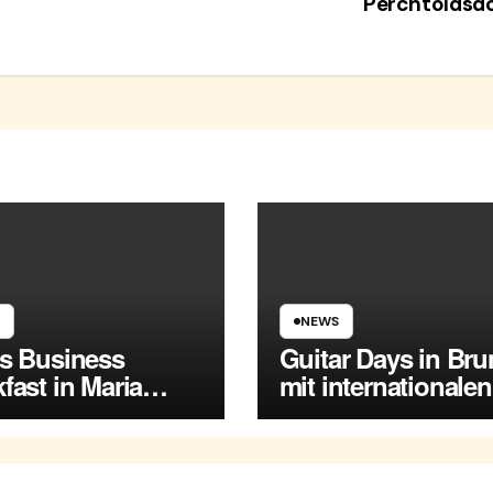
Perchtoldsd
NEWS
es Business
Guitar Days in Br
fast in Maria
mit internationalen
rsdorf
Spitzenmusikern