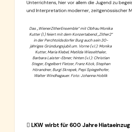
Unterrichtens, hier vor allem die Jugend zu begei
und Interpretation moderner, zeitgenössischer Mus
Das „WienerZitherEnsemble“ mit Obfrau Monika
Kutter (l.) feiert mit dem Konzertabend „Zither2“
in der Perchtoldsdorfer Burg auch sein 30-
jähriges Gründungsjubil.um. Vorne (v.l.): Monika
Kutter, Maria Klebel, Matilda Wieselthaler,
Barbara Laister-Ebner; hinten (v.l.): Christian
Steger, Engelbert Fletzer, Franz Köck, Stephan
Hörandner, Burgi Skrepek, Pepi Spiegelhofer,
Walter Windhagauer. Foto: Johanna Hoblik
Beitragsnavigation
LKW wirbt für 600 Jahre Hiataeinzug