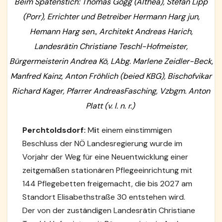
Beim Spatenstich: Thomas Gogg (Althea), Stefan Lipp
(Porr), Errichter und Betreiber Hermann Harg jun,
Hemann Harg sen., Architekt Andreas Harich,
Landesrätin Christiane Teschl-Hofmeister,
Bürgermeisterin Andrea Kö, LAbg. Marlene Zeidler-Beck,
Manfred Kainz, Anton Fröhlich (beied KBG), Bischofvikar
Richard Kager, Pfarrer AndreasFasching, Vzbgm. Anton
Platt (v. l. n. r.)
Perchtoldsdorf:
M
i
t einem einstimmigen
Beschluss der NÖ Landesregierung wurde im
Vorjahr der Weg für eine Neuentwicklung einer
zeitgemäßen stationären Pflegeeinrichtung mit
144 Pflegebetten freigemacht, die bis 2027 am
Standort Elisabethstraße 30 entstehen wird.
Der von der zuständigen Landesrätin Christiane